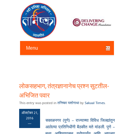
Primary menu
Skip to primary content
Skip to secondary content
लोकसहभाग, तंत्रज्ञानानेच प्रश्न सुटतील-
Post
navigation
अभिजित पवार
This entry was posted in
तनिष्का यशोगाथा
by
Sakaal Times
.
ऑक्टोबर 21,
2016
सकाळनगर (पुणे) – राज्याच्या विविध जिल्ह्यांतून
—
आलेल्या प्रतिनिधींनी बैठकीत मते मांडली. पुणे –
मध्य आशियापासून युरोपपर्यंत आणि आपल्या