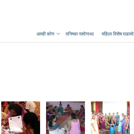
Primary menu
Skip to primary content
Skip to secondary content
आम्ही कोण
तनिष्का यशोगाथा
महिला विशेष घडामो